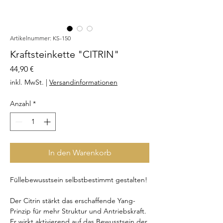
Artikelnummer: KS-150
Kraftsteinkette "CITRIN"
Preis
44,90 €
inkl. MwSt.
|
Versandinformationen
Anzahl
*
In den Warenkorb
Füllebewusstsein selbstbestimmt gestalten!
Der Citrin stärkt das erschaffende Yang-
Prinzip für mehr Struktur und Antriebskraft.
Er wirkt aktivierend auf das Bewusstsein der