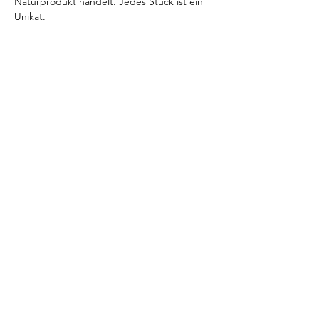
Naturprodukt handelt. Jedes Stück ist ein
Unikat.
Größe
± 4cm
Ähnliche Produkte