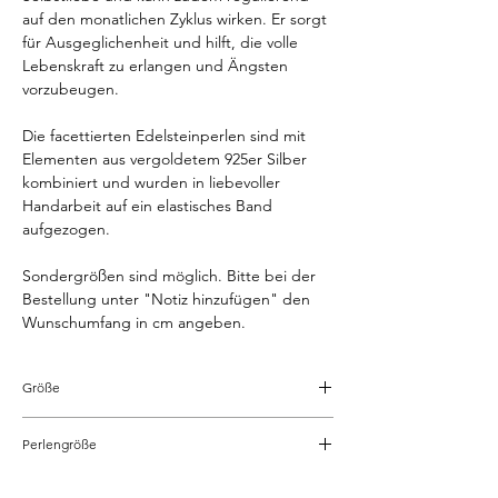
auf den monatlichen Zyklus wirken. Er sorgt
für Ausgeglichenheit und hilft, die volle
Lebenskraft zu erlangen und Ängsten
vorzubeugen.
Die facettierten Edelsteinperlen sind mit
Elementen aus vergoldetem 925er Silber
kombiniert und wurden in liebevoller
Handarbeit auf ein elastisches Band
aufgezogen.
Sondergrößen sind möglich. Bitte bei der
Bestellung unter "Notiz hinzufügen" den
Wunschumfang in cm angeben.
Größe
"S" Umfang ca. 15 cm
Perlengröße
"M" Umfang ca. 17 cm
± 4 mm