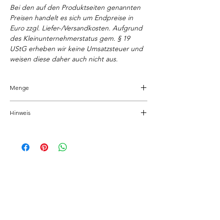
Bei den auf den Produktseiten genannten
Preisen handelt es sich um Endpreise in
Euro zzgl. Liefer-/Versandkosten. Aufgrund
des Kleinunternehmerstatus gem. § 19
UStG erheben wir keine Umsatzsteuer und
weisen diese daher auch nicht aus.
Menge
30 ml
Hinweis
• Verletzungsgefahr! Räucherwerk von
Kindern und Haustieren fernhalten
• Brandgefahr! Räucherwerk niemals
unbeaufsichtigt lassen
Ähnliche Produkte
• Räucherwerk ausschließlich auf
feuerfestem Untergrund verwenden
• Räucherwerk von leicht brennbaren
Gegenständen fernhalten
• Räucherwerk vor Entsorgung vollständig