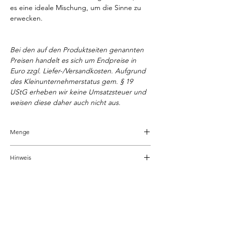
es eine ideale Mischung, um die Sinne zu
erwecken.
Bei den auf den Produktseiten genannten
Preisen handelt es sich um Endpreise in
Euro zzgl. Liefer-/Versandkosten. Aufgrund
des Kleinunternehmerstatus gem. § 19
UStG erheben wir keine Umsatzsteuer und
weisen diese daher auch nicht aus.
Menge
30 ml
Hinweis
• Verletzungsgefahr! Räucherwerk von
Kindern und Haustieren fernhalten
• Brandgefahr! Räucherwerk niemals
Ähnliche Produkte
unbeaufsichtigt lassen