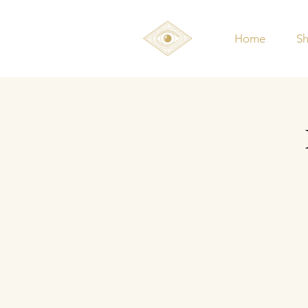
Home
S