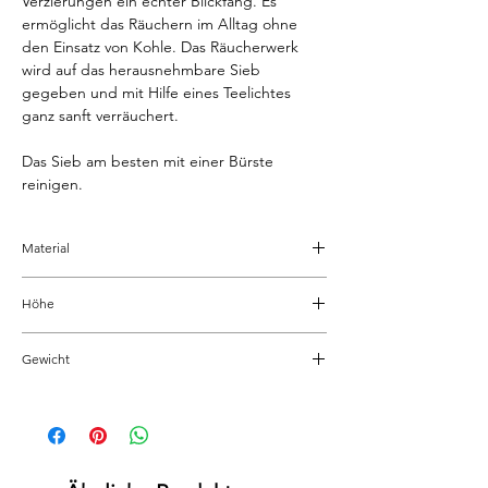
Verzierungen ein echter Blickfang. Es
ermöglicht das Räuchern im Alltag ohne
den Einsatz von Kohle. Das Räucherwerk
wird auf das herausnehmbare Sieb
gegeben und mit Hilfe eines Teelichtes
ganz sanft verräuchert.
Das Sieb am besten mit einer Bürste
reinigen.
Material
Messing, pulverbeschichtet
Höhe
11.5 cm
Gewicht
0.16 kg